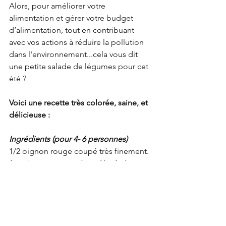
Alors, pour améliorer votre 
alimentation et gérer votre budget 
d’alimentation, tout en contribuant 
avec vos actions à réduire la pollution 
dans l'environnement...cela vous dit 
une petite salade de légumes pour cet 
été ?
Voici une recette très colorée, saine, et 
délicieuse :
Ingrédients (pour 4- 6 personnes)
1/2 oignon rouge coupé très finement. 
1 petit ananas coupé en dés de 1 cm 
3 tasses de haricots rouges cuits, 
égouttées. 
1 bote de persil
3 cuillères à soupe d’huile d’olive
Le jus d’un citron