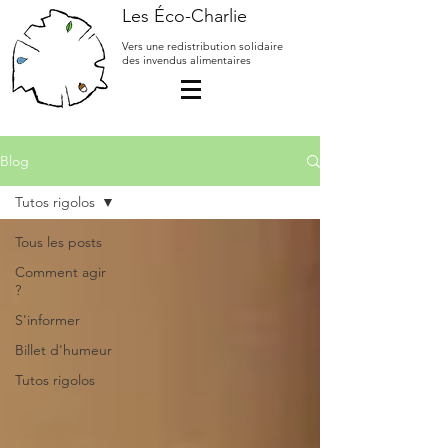
Les Éco-Charlie
Vers une redistribution solidaire
des invendus alimentaires
Blog
Tutos rigolos
Tous les posts
Comment agir
?
S'informer
Billet d'humeur
Tutos rigolos