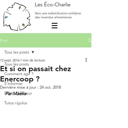
Les Éco-Charlie
Vers une redistribution solidaire
des invendus alimentaires
Post
Tous les posts
12 sept. 2016
1 min de lecture
Tous les posts
Et si on passait chez
Comment agir ?
Enercoop ?
S'informer
Dernière mise à jour :
24 oct. 2018
Billet d'humeur
Par Maëlia
Tutos rigolos