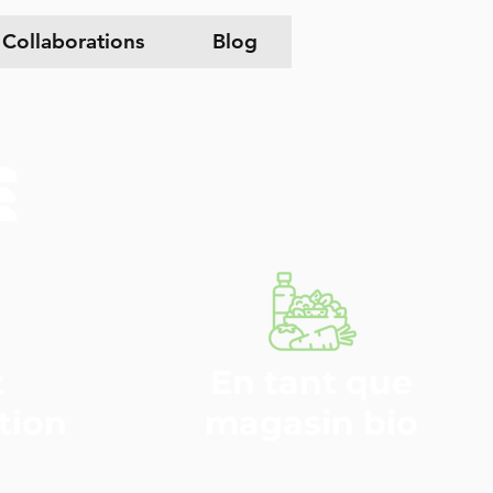
Collaborations
Blog
e
t
En tant que
tion
magasin bio