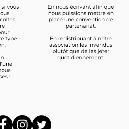
 si vous
En nous écrivant afin que
nous
nous puissions mettre en
coltes
place une convention de
re
partenariat.
pour
re type
En redistribuant à notre
on.
association les invendus
plutôt que de les jeter
un
quotidiennement.
d'une
 nous
és !