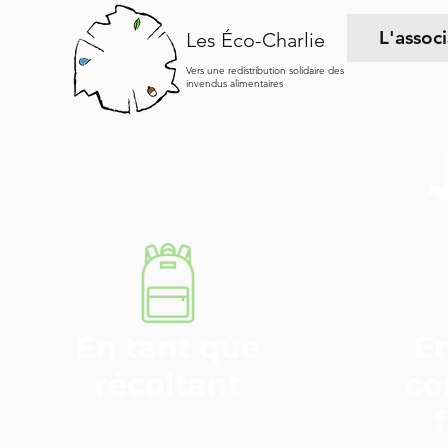
L'assoc
Les Éco-Charlie
Vers une redistribution solidaire des
invendus alimentaires
En tant que
En
récoltant
co