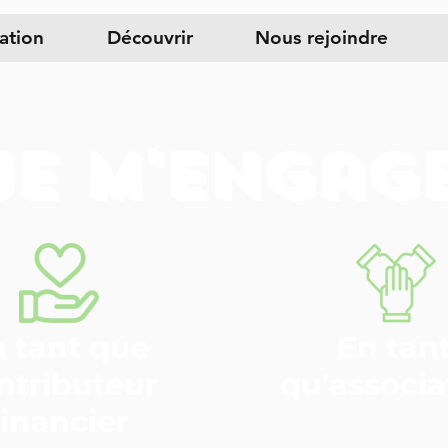
iation
Découvrir
Nous rejoindre
Je m'engag
 tant que
En tan
ntributeur
qu'associa
financier