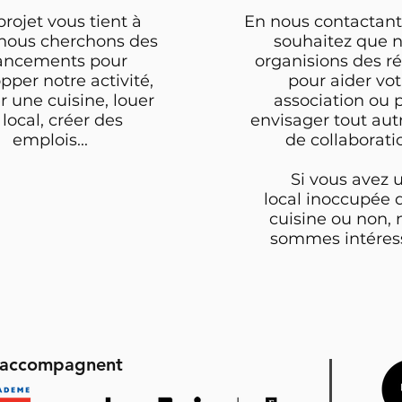
 projet vous tient à
En nous contactant
 nous cherchons des
souhaitez que 
ancements pour
organisions des ré
pper notre activité,
pour aider vot
r une cuisine, louer
association ou 
local, créer des
envisager tout aut
emplois...
de collaborati
Si vous avez 
local inoccupée 
cuisine ou non,
sommes intéress
s accompagnent